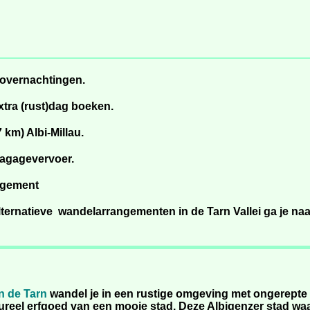
9 overnachtingen.
extra (rust)dag boeken.
km) Albi-Millau.
agagevervoer.
angement
lternatieve wandelarrangementen in de Tarn Vallei ga je na
an de Tarn
wandel je in een rustige omgeving met ongerepte na
tureel erfgoed van een mooie stad. Deze Albigenzer stad wa