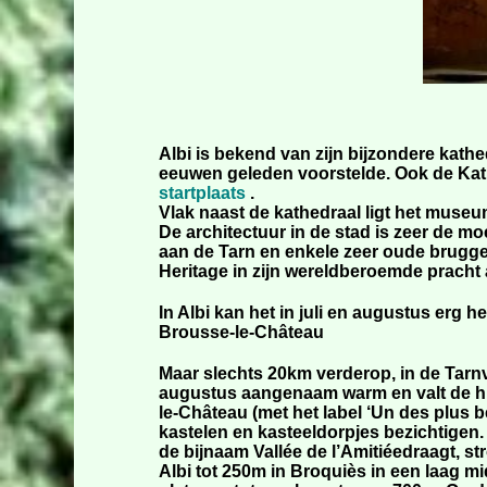
Albi is bekend van zijn bijzondere kath
eeuwen geleden voorstelde. Ook de Kath
startplaats
.
Vlak naast de kathedraal ligt het museu
De architectuur in de stad is zeer de mo
aan de Tarn en enkele zeer oude bruggen
Heritage in zijn wereldberoemde pracht 
In Albi kan het in juli en augustus erg h
Brousse-le-Château
Maar slechts 20km verderop, in de Tarnva
augustus aangenaam warm en valt de hit
le-Château (met het label ‘Un des plus b
kastelen en kasteeldorpjes bezichtigen. J
de bijnaam Vallée de l’Amitiéedraagt, 
Albi tot 250m in Broquiès in een laag m