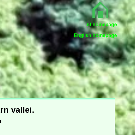
nl-homepage
English homepage
n vallei.
u