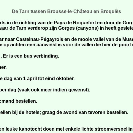
De Tarn tussen Brousse-le-Château en Broquiès
s in de richting van de Pays de Roquefort en door de Gorge
aar de Tarn verderop zijn Gorges (canyons) in heeft geslet
ar naar Castelnau-Pégayrols en de mooie vallei van de Muse
lle opzichten een aanwinst is voor de vallei die hier de poo
n. Er is een bus verbinding.
er.
 dag van 1 april tot eind oktober.
 per dag (vaak ook meer indien gewenst).
icmand bestellen.
tellen bij de hotels; graag de avond van tevoren bestellen.
n leuke kanotocht doen met enkele lichte stroomversnelli