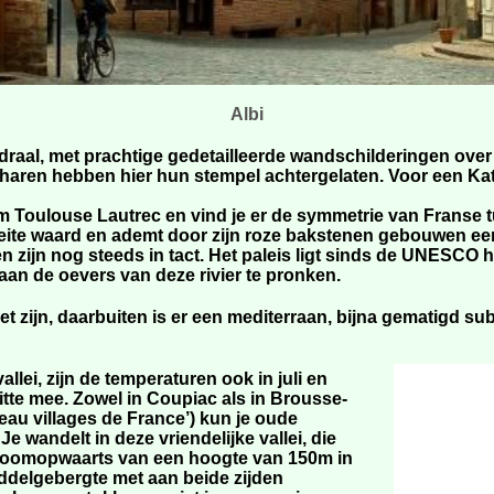
Albi
edraal, met prachtige gedetailleerde wandschilderingen over
aren hebben hier hun stempel achtergelaten. Voor een Kat
m Toulouse Lautrec en vind je er de symmetrie van Franse t
eite waard en ademt door zijn roze bakstenen gebouwen een m
 zijn nog steeds in tact. Het paleis ligt sinds de UNESCO 
aan de oevers van deze rivier te pronken.
eet zijn, daarbuiten is er een mediterraan, bijna gematigd su
llei, zijn de temperaturen ook in juli en
te mee. Zowel in Coupiac als in Brousse-
eau villages de France’) kun je oude
e wandelt in deze vriendelijke vallei, die
stroomopwaarts van een hoogte van 150m in
iddelgebergte met aan beide zijden