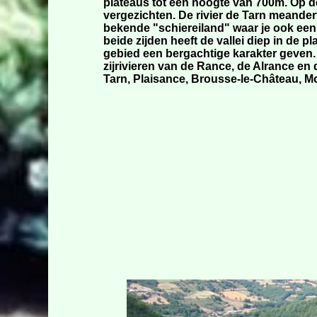
plateaus tot een hoogte van 700m. Op d
vergezichten. De rivier de Tarn meander
bekende "schiereiland" waar je ook ee
beide zijden heeft de vallei diep in de p
gebied een bergachtige karakter geven.
zijrivieren van de Rance, de Alrance en d
Tarn, Plaisance, Brousse-le-Château, M