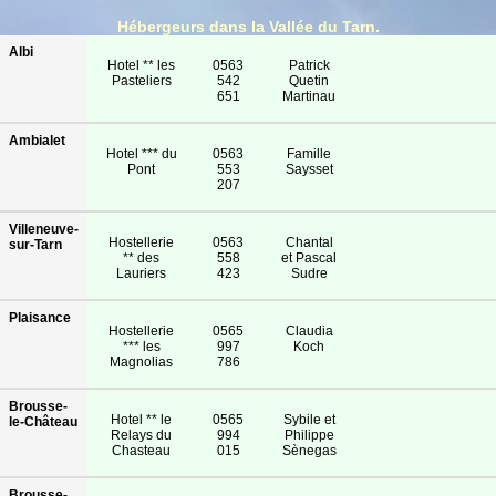
Hébergeurs dans la Vallée du Tarn.
Albi
Hotel ** les
0563
Patrick
Pasteliers
542
Quetin
651
Martinau
Ambialet
Hotel *** du
0563
Famille
Pont
553
Saysset
207
Villeneuve-
Hostellerie
0563
Chantal
sur-Tarn
** des
558
et Pascal
Lauriers
423
Sudre
Plaisance
Hostellerie
0565
Claudia
*** les
997
Koch
Magnolias
786
Brousse-
Hotel ** le
0565
Sybile et
le-Château
Relays du
994
Philippe
Chasteau
015
Sènegas
Brousse-