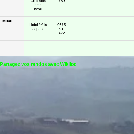
Creissels
659
****
hotel
Millau
Hotel *** la
0565
Capelle
601
472
Partagez vos randos avec Wikiloc