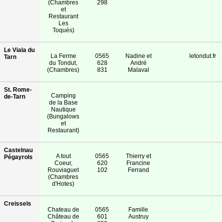
(Chambres
298
et
Restaurant
Les
Toqués)
Le Viala du
La Ferme
0565
Nadine et
letondut.fr
Tarn
du Tondut,
628
André
(Chambres)
831
Malaval
St. Rome-
Camping
de-Tarn
de la Base
Nautique
(Bungalows
et
Restaurant)
Castelnau
A tout
0565
Thierry et
Pégayrols
Coeur,
620
Francine
Rouviaguet
102
Ferrand
(Chambres
d'Hotes)
Creissels
Chateau de
0565
Famille
Château de
601
Austruy