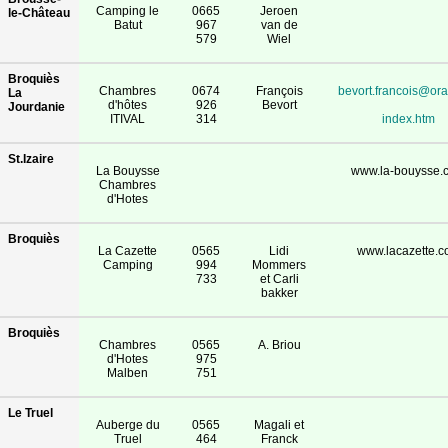
Camping le
0665
Jeroen
le-Château
Batut
967
van de
579
Wiel
Broquiès
Chambres
0674
François
bevort.francois@ora
La
d'hôtes
926
Bevort
Jourdanie
ITIVAL
314
index.htm
St.Izaire
La Bouysse
www.la-bouysse.
Chambres
d'Hotes
Broquiès
La Cazette
0565
Lidi
www.lacazette.
Camping
994
Mommers
733
et Carli
bakker
Broquiès
Chambres
0565
A. Briou
d'Hotes
975
Malben
751
Le Truel
Auberge du
0565
Magali et
Truel
464
Franck