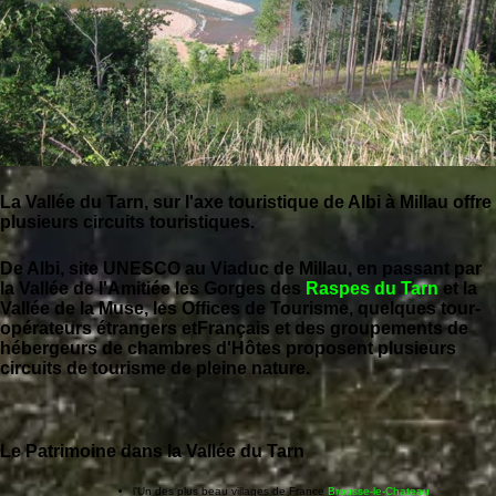
La Vallée du Tarn, sur l'axe touristique de Albi à Millau offre
plusieurs circuits touristiques.
De Albi, site UNESCO au Viaduc de Millau, en passant par
la Vallée de l'Amitiée les Gorges des
Raspes du Tarn
et la
Vallée de la Muse, les Offices de Tourisme, quelques tour-
opérateurs étrangers etFrançais et des groupements de
hébergeurs de chambres d'Hôtes proposent plusieurs
circuits de tourisme de pleine nature.
Le Patrimoine dans la Vallée du Tarn
l'Un des plus beau villages de France
Brousse-le-Chateau