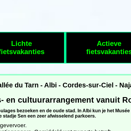
Lichte
Actieve
fietsvakanties
fietsvakantie
llée du Tarn - Albi - Cordes-sur-Ciel - Na
s- en cultuurarrangement vanuit R
oulages bezoeken en de oude stad. In Albi kun je het Musé
stadje Sen een zeer afwisselend parkoers.
agevervoer.