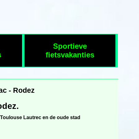
Sportieve
s
fietsvakanties
jac - Rodez
odez.
e Toulouse Lautrec en de oude stad