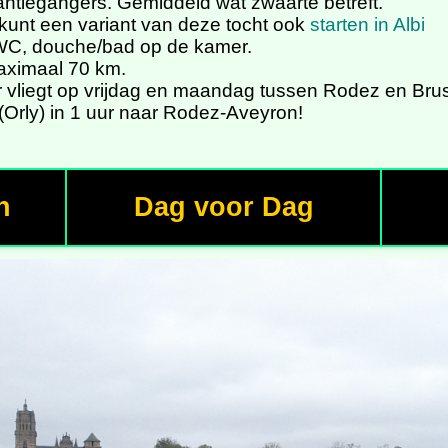
antiegangers. Gemiddeld wat zwaarte betreft.
e kunt een variant van deze tocht ook
starten in Albi
et WC, douche/bad op de kamer.
maximaal 70 km.
ir vliegt op vrijdag en maandag tussen Rodez en Brus
 (Orly) in 1 uur naar Rodez-Aveyron!
n
Dag voor Dag