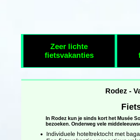
Zeer lichte
fietsvakanties
Rodez - Va
Fiet
In Rodez kun je sinds kort het Musée S
bezoeken. Onderweg vele middeleeuwse 
Individuele hoteltrektocht met bag