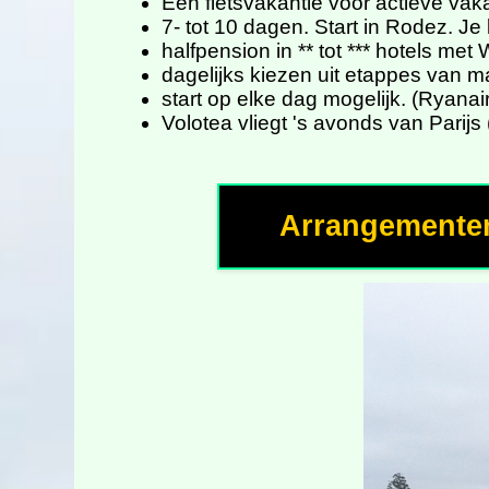
Een fietsvakantie voor actieve vak
7- tot 10 dagen. Start in Rodez. J
halfpension in ** tot *** hotels m
dagelijks kiezen uit etappes van 
start op elke dag mogelijk. (Ryana
Volotea vliegt 's avonds van Parijs
Arrangemente