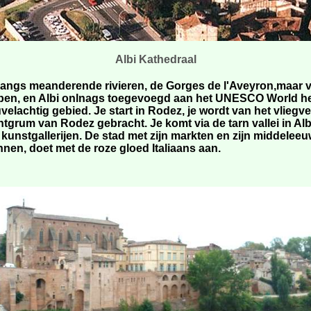
Albi Kathedraal
ngs meanderende rivieren, de Gorges de l'Aveyron,maar vo
pen, en Albi onlnags toegevoegd aan het UNESCO World her
euvelachtig gebied. Je start in Rodez, je wordt van het vlieg
tgrum van Rodez gebracht. Je komt via de tarn vallei in Alb
kunstgallerijen. De stad met zijn markten en zijn middele
nen, doet met de roze gloed Italiaans aan.