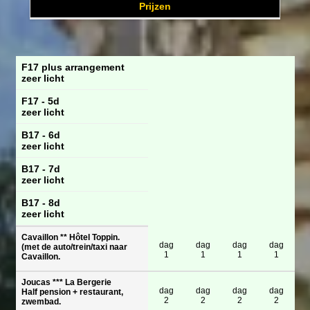
Prijzen
F17 plus arrangement
zeer licht
F17 - 5d
zeer licht
B17 - 6d
zeer licht
B17 - 7d
zeer licht
B17 - 8d
zeer licht
Cavaillon ** Hôtel Toppin.
dag
dag
dag
dag
(met de auto/trein/taxi naar
1
1
1
1
Cavaillon.
Joucas *** La Bergerie
dag
dag
dag
dag
Half pension + restaurant,
2
2
2
2
zwembad.