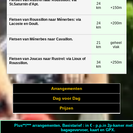
Fietsen van Rustrel naar Roussillon: via
24
St.Saturnin d'Apt.
km
+150m
Fietsen van Roussillon naar Ménerbes: via
24
+200m
Lacoste en Goult.
km
Fietsen van Ménerbes naar Cavaillon.
21
geheel
km
vlak
Fietsen van Joucas naar Rustrel: via Lioux of
34
+250m
Roussillon.
km
Arrangementen
Dag voor Dag
Prijzen
Plus**/*** arrangementen. Basistarief : in € - p.p.in 2p-kamer met
bagagevervoer, kaart en GPX.