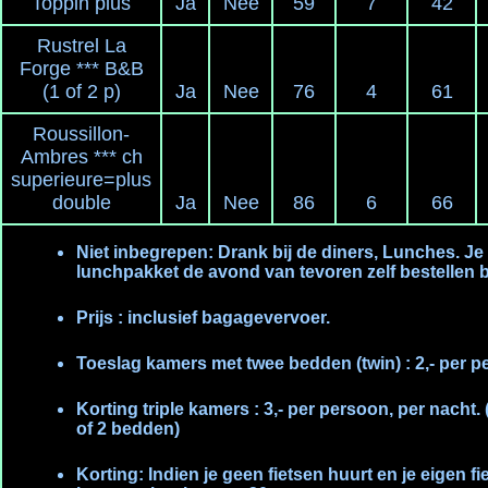
Toppin plus
Ja
Nee
59
7
42
Rustrel La
Forge *** B&B
(1 of 2 p)
Ja
Nee
76
4
61
Roussillon-
Ambres *** ch
superieure=plus
double
Ja
Nee
86
6
66
Niet inbegrepen: Drank bij de diners, Lunches. Je
lunchpakket de avond van tevoren zelf bestellen bi
Prijs : inclusief bagagevervoer.
Toeslag kamers met twee bedden (twin) : 2,- per p
Korting triple kamers : 3,- per persoon, per nacht. 
of 2 bedden)
Korting: Indien je geen fietsen huurt en je eigen 