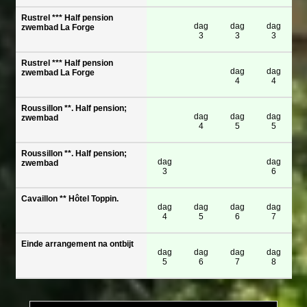
Rustrel *** Half pension
dag
dag
dag
zwembad La Forge
3
3
3
Rustrel *** Half pension
dag
dag
zwembad La Forge
4
4
Roussillon **. Half pension;
dag
dag
dag
zwembad
4
5
5
Roussillon **. Half pension;
dag
dag
zwembad
3
6
Cavaillon ** Hôtel Toppin.
dag
dag
dag
dag
4
5
6
7
Einde arrangement na ontbijt
dag
dag
dag
dag
5
6
7
8