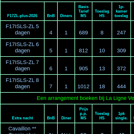
Basis
1p-
Tarief
Toeslag
kamer
F17ZL-plus-2026
BnB
Diners
MS
HS
toeslag
F17ISLS-ZL 5
dagen
4
1
689
8
247
F17ISLS-ZL 6
dagen
5
1
812
10
309
F17ISLS-ZL 7
dagen
6
1
905
13
372
F17ISLS-ZL 8
dagen
7
1
1012
18
444
Een arrangement boeken bij La Ligne Ve
Prijs
p.p.
Toeslag
1pk
Extra nacht
BnB
Diner
MS
HS
single.
Cavaillon **