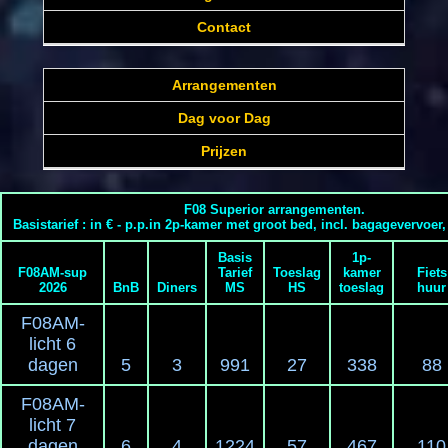
Contact
Arrangementen
Dag voor Dag
Prijzen
F08 Superior arrangementen.
Basistarief : in € - p.p.in 2p-kamer met groot bed, incl. bagagevervoer
Basis
1p-
F08AM-sup
Tarief
Toeslag
kamer
Fiets
2026
BnB
Diners
MS
HS
toeslag
huur
F08AM-
licht 6
dagen
5
3
991
27
338
88
F08AM-
licht 7
dagen
6
4
1224
57
467
110