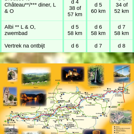
d 4
Château**/*** diner, L
d 5
34 of
38 of
& O
60 km
52 km
57 km
Albi ** L & O,
d 5
d 6
d 7
zwembad
58 km
58 km
58 km
Vertrek na ontbijt
d 6
d 7
d 8