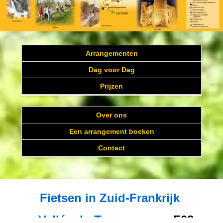
Arrangementen
Dag voor Dag
Prijzen
Over ons
Een arrangement boeken
Contact
Fietsen in Zuid-Frankrijk
Vallée du Tarn
F08sup