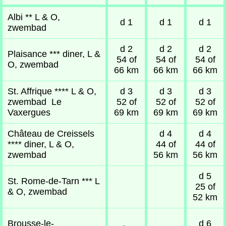
Albi ** L & O,
d 1
d 1
d 1
zwembad
d 2
d 2
d 2
Plaisance *** diner, L &
54 of
54 of
54 of
O, zwembad
66 km
66 km
66 km
St. Affrique **** L & O,
d 3
d 3
d 3
zwembad Le
52 of
52 of
52 of
Vaxergues
69 km
69 km
69 km
Château de Creissels
d 4
d 4
**** diner, L & O,
44 of
44 of
zwembad
56 km
56 km
d 5
St. Rome-de-Tarn *** L
25 of
& O, zwembad
52 km
Brousse-le-
d 6