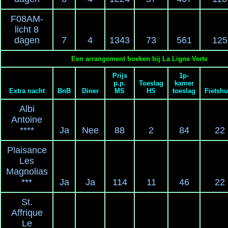
F08AM-
licht 8
dagen
7
4
1343
73
561
125
Een arrangement boeken bij La Ligne Verte
Prijs
1p-
p.p.
Toeslag
kamer
Extra nacht
BnB
Diner
MS
HS
toeslag
Fietshu
Albi
Antoine
****
Ja
Nee
88
2
84
22
Plaisance
Les
Magnolias
***
Ja
Ja
114
11
46
22
St.
Affrique
Le