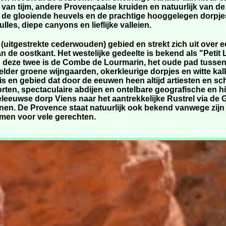
 van tijm, andere Provençaalse kruiden en natuurlijk van de
de glooiende heuvels en de prachtige hooggelegen dorpjes
les, diepe canyons en lieflijke valleien.
(uitgestrekte cederwouden) gebied en strekt zich uit over 
 de oostkant. Het westelijke gedeelte is bekend als "Petit L
n deze twee is de Combe de Lourmarin, het oude pad tussen
 helder groene wijngaarden, okerkleurige dorpjes en witte k
t is en gebied dat door de eeuwen heen altijd artiesten en s
 forten, spectaculaire abdijen en ontelbare geografische en
leeuwse dorp Viens naar het aantrekkelijke Rustrel via de G
en. De Provence staat natuurlijk ook bekend vanwege zijn 
ormen voor vele gerechten.