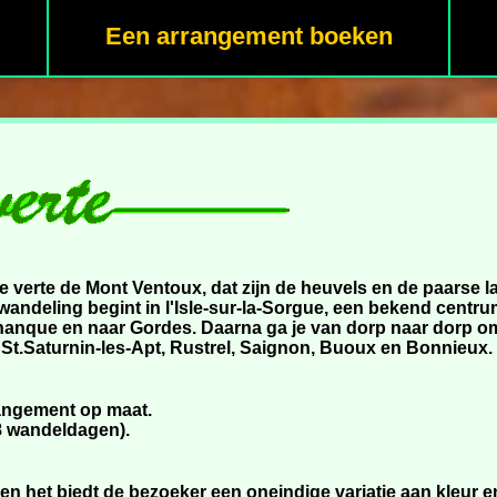
Een arrangement boeken
de verte de Mont Ventoux, dat zijn de heuvels en de paarse 
wandeling begint in l'Isle-sur-la-Sorgue, een bekend centru
nanque en naar Gordes. Daarna ga je van dorp naar dorp om
 St.Saturnin-les-Apt, Rustrel, Saignon, Buoux en Bonnieux.
angement op maat.
t 8 wandeldagen).
en het biedt de bezoeker een oneindige variatie aan kleur e