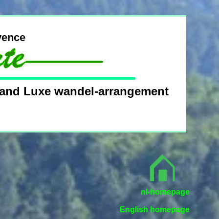
 Provence
Luxe wandel-arrangement
nl-homepage
English homepage