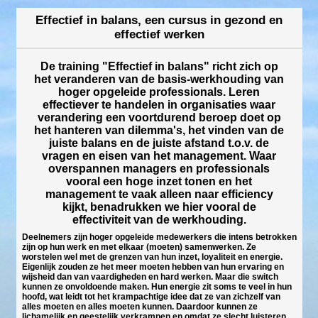
Effectief in balans, een cursus in gezond en
effectief werken
De training "Effectief in balans" richt zich op
het veranderen van de basis-werkhouding van
hoger opgeleide professionals. Leren
effectiever te handelen in organisaties waar
verandering een voortdurend beroep doet op
het hanteren van dilemma's, het vinden van de
juiste balans en de juiste afstand t.o.v. de
vragen en eisen van het management. Waar
overspannen managers en professionals
vooral een hoge inzet tonen en het
management te vaak alleen naar efficiency
kijkt, benadrukken we hier vooral de
effectiviteit van de werkhouding.
Deelnemers zijn hoger opgeleide medewerkers die intens betrokken
zijn op hun werk en met elkaar (moeten) samenwerken. Ze
worstelen wel met de grenzen van hun inzet, loyaliteit en energie.
Eigenlijk zouden ze het meer moeten hebben van hun ervaring en
wijsheid dan van vaardigheden en hard werken. Maar die switch
kunnen ze onvoldoende maken. Hun energie zit soms te veel in hun
hoofd, wat leidt tot het krampachtige idee dat ze van zichzelf van
alles moeten en alles moeten kunnen. Daardoor kunnen ze
lichamelijk en geestelijk verkrampen en omdat ze slecht luisteren