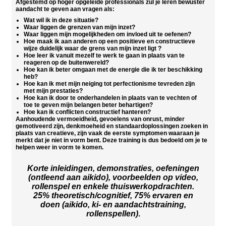
Afgestemd op hoger opgeleide professionals zul je leren bewuster
aandacht te geven aan vragen als:
Wat wil ik in deze situatie?
Waar liggen de grenzen van mijn inzet?
Waar liggen mijn mogelijkheden om invloed uit te oefenen?
Hoe maak ik aan anderen op een positieve en constructieve
wijze duidelijk waar de grens van mijn inzet ligt ?
Hoe leer ik vanuit mezelf te werk te gaan in plaats van te
reageren op de buitenwereld?
Hoe kan ik beter omgaan met de energie die ik ter beschikking
heb?
Hoe kan ik met mijn neiging tot perfectionisme tevreden zijn
met mijn prestaties?
Hoe kan ik door te onderhandelen in plaats van te vechten of
toe te geven mijn belangen beter behartigen?
Hoe kan ik conflicten constructief hanteren?
Aanhoudende vermoeidheid, gevoelens van onrust, minder
gemotiveerd zijn, denkmoeheid en standaardoplossingen zoeken in
plaats van creatieve, zijn vaak de eerste symptomen waaraan je
merkt dat je niet in vorm bent. Deze training is dus bedoeld om je te
helpen weer in vorm te komen.
Korte inleidingen, demonstraties, oefeningen
(ontleend aan aikido), voorbeelden op video,
rollenspel en enkele thuiswerkopdrachten.
25% theoretisch/cognitief, 75% ervaren en
doen
(aikido, ki- en aandachtstraining,
rollenspellen)
.