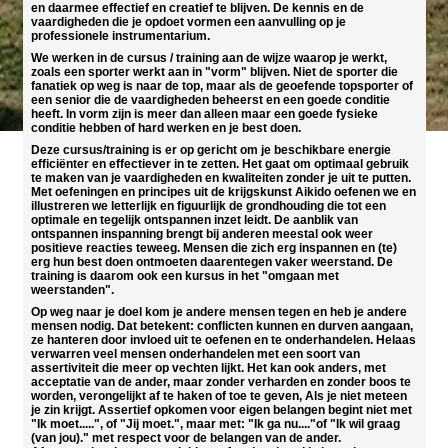
en daarmee effectief en creatief te blijven. De kennis en de
vaardigheden die je opdoet vormen een aanvulling op je
professionele instrumentarium.
We werken in de cursus / training aan de wijze waarop je werkt,
zoals een sporter werkt aan in "vorm" blijven. Niet de sporter die
fanatiek op weg is naar de top, maar als de geoefende topsporter of
een senior die de vaardigheden beheerst en een goede conditie
heeft. In vorm zijn is meer dan alleen maar een goede fysieke
conditie hebben of hard werken en je best doen.
Deze cursus/training is er op gericht om je beschikbare energie
efficiënter en effectiever in te zetten. Het gaat om optimaal gebruik
te maken van je vaardigheden en kwaliteiten zonder je uit te putten.
Met oefeningen en principes uit de krijgskunst Aikido oefenen we en
illustreren we letterlijk en figuurlijk de grondhouding die tot een
optimale en tegelijk ontspannen inzet leidt. De aanblik van
ontspannen inspanning brengt bij anderen meestal ook weer
positieve reacties teweeg. Mensen die zich erg inspannen en (te)
erg hun best doen ontmoeten daarentegen vaker weerstand. De
training is daarom ook een kursus in het "omgaan met
weerstanden".
Op weg naar je doel kom je andere mensen tegen en heb je andere
mensen nodig. Dat betekent: conflicten kunnen en durven aangaan,
ze hanteren door invloed uit te oefenen en te onderhandelen. Helaas
verwarren veel mensen onderhandelen met een soort van
assertiviteit die meer op vechten lijkt. Het kan ook anders, met
acceptatie van de ander, maar zonder verharden en zonder boos te
worden, verongelijkt af te haken of toe te geven, Als je niet meteen
je zin krijgt. Assertief opkomen voor eigen belangen begint niet met
"Ik moet.....", of "Jij moet.", maar met: "Ik ga nu...."of "Ik wil graag
(van jou)." met respect voor de belangen van de ander.