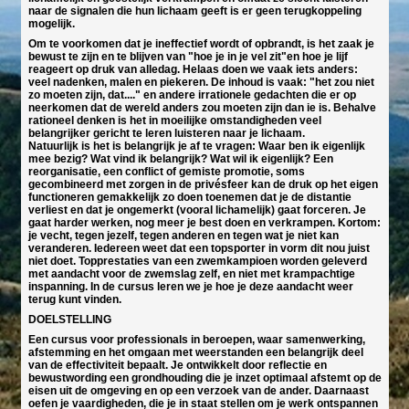
naar de signalen die hun lichaam geeft is er geen terugkoppeling
mogelijk.
Om te voorkomen dat je ineffectief wordt of opbrandt, is het zaak je
bewust te zijn en te blijven van "hoe je in je vel zit"en hoe je lijf
reageert op druk van alledag. Helaas doen we vaak iets anders:
veel nadenken, malen en piekeren. De inhoud is vaak: "het zou niet
zo moeten zijn, dat...." en andere irrationele gedachten die er op
neerkomen dat de wereld anders zou moeten zijn dan ie is. Behalve
rationeel denken is het in moeilijke omstandigheden veel
belangrijker gericht te leren luisteren naar je lichaam.
Natuurlijk is het is belangrijk je af te vragen: Waar ben ik eigenlijk
mee bezig? Wat vind ik belangrijk? Wat wil ik eigenlijk? Een
reorganisatie, een conflict of gemiste promotie, soms
gecombineerd met zorgen in de privésfeer kan de druk op het eigen
functioneren gemakkelijk zo doen toenemen dat je de distantie
verliest en dat je ongemerkt (vooral lichamelijk) gaat forceren. Je
gaat harder werken, nog meer je best doen en verkrampen. Kortom:
je vecht, tegen jezelf, tegen anderen en tegen wat je niet kan
veranderen. Iedereen weet dat een topsporter in vorm dit nou juist
niet doet. Topprestaties van een zwemkampioen worden geleverd
met aandacht voor de zwemslag zelf, en niet met krampachtige
inspanning. In de cursus leren we je hoe je deze aandacht weer
terug kunt vinden.
DOELSTELLING
Een cursus voor professionals in beroepen, waar samenwerking,
afstemming en het omgaan met weerstanden een belangrijk deel
van de effectiviteit bepaalt. Je ontwikkelt door reflectie en
bewustwording een grondhouding die je inzet optimaal afstemt op de
eisen uit de omgeving en op een verzoek van de ander. Daarnaast
oefen je vaardigheden, die je in staat stellen om je werk ontspannen