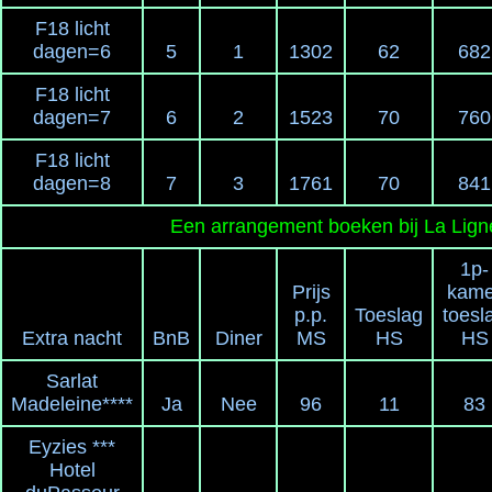
F18 licht
dagen=6
5
1
1302
62
682
F18 licht
dagen=7
6
2
1523
70
760
F18 licht
dagen=8
7
3
1761
70
841
Een arrangement boeken bij La Lign
1p-
Prijs
kame
p.p.
Toeslag
toesl
Extra nacht
BnB
Diner
MS
HS
HS
Sarlat
Madeleine****
Ja
Nee
96
11
83
Eyzies ***
Hotel