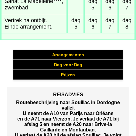
Sarlat La Madeleine****,
dag
dag
dag
zwembad
5
6
7
Vertrek na ontbijt.
dag
dag
dag
dag
Einde arrangement.
5
6
7
8
Arrangementen
Dag voor Dag
Prijzen
REISADVIES
Routebeschrijving naar Souillac in Dordogne
vallei.
U neemt de A10 van Parijs naar Orléans
en de A71 naar Vierzon. Je verlaat de A71 bij
afslag 5 en neemt de A20 naar Brive-la
Gaillarde en Montauban.
U verlaat de A20 bij de afslag Souillac. Je volgt