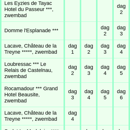
Les Eyzies de Tayac
dag
Hotel du Passeur ***,
2
zwembad
dag
dag
Domme l'Esplanade ***
2
3
Lacave, Château de la
dag
dag
dag
dag
Treyne *****, zwembad
1
2
3
4
Loubressac *** Le
dag
dag
dag
dag
Relais de Castelnau,
2
3
4
5
zwembad
Rocamadour *** Grand
dag
dag
dag
dag
Hotel Beausite,
3
4
5
6
zwembad
Lacave, Château de la
dag
Treyne *****, zwembad
4