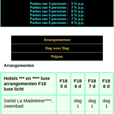
Parties van 3 personen : 5 % p.p.
Parties van 4 personen : 7 % p.p.
Parties van 5 personen : 8 % p.p.
Parties van 6 personen : 6 % p.p.
Parties van 7 personen : 7 % p.p.
Parties van 8 personen : 8 % p.p.
Arrangementen
Dag voor Dag
Prijzen
Arrangementen
Hotels *** en **** luxe
F18
F18
F18
F18
arrangementen F18
5 d
6 d
7 d
8 d
luxe licht
Sarlat La Madeleine****,
dag
dag
dag
zwembad
1
1
1