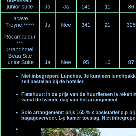
duPasseur
junior suite
Ja
Ja
141
11
86
Lacave-
Treyne *****
Ja
Nee
341
21
325
Rocamadour
***
Grandhotel
Beau Site
junior Suite
Ja
Nee
95
16
87
Niet inbegrepen: Lunches. Je kunt een lunchpakk
zelf bestellen bij de hotelier.
Fietshuur: In de prijs van de huurfietsen is reke
vanaf de tweede dag van het arrangement.
Solo arrangement: prijs 165 % x basistarief p.p-bij-
bagagevervoer, 1-p kamer toeslag. Niet inbegrepe