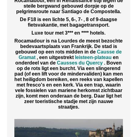
Rocamadour, een in Renaissance stijl tegen de
steile bergwand gebouwd dorpje op de
pelgrimsroute naar Santiago de Compostella.
De F18 is een lichte 5, 6-, 7- , 8 of 9-daagse
fietsvakantie, met bagagetransport.
Luxe tour met 3*** en **** hotels.
Rocamadour is na Lourdes de meest bezochte
bedevaartsplaats van Frankrijk. De stad is
gebouwd op een rots midden in de
Causse de
Gramat
, een uitgestrekt
leisteen-plateau
en
onderdeel van de
Causses du Quercy
. Boven
op de rots ligt een burcht. Via een slingerend
pad (of een lift voor de mindervaliden) kan men
het heiligdom bereiken, een reeks van kapellen
met fresco's en een kerk. Via een trap, waarin
vele fossielen van mariene herkomst zichtbaar
zijn, komt men onderaan de berg. Daar ligt het
zeer toeristische stadje met zijn nauwe
straatjes.