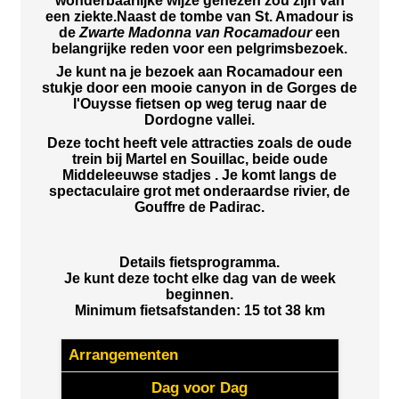
wonderbaarlijke wijze genezen zou zijn van
een ziekte.Naast de tombe van St. Amadour is
de
Zwarte Madonna van Rocamadour
een
belangrijke reden voor een pelgrimsbezoek.
Je kunt na je bezoek aan Rocamadour een
stukje door een mooie canyon in de Gorges de
l'Ouysse fietsen op weg terug naar de
Dordogne vallei.
Deze tocht heeft vele attracties zoals de oude
trein bij Martel en Souillac, beide oude
Middeleeuwse stadjes . Je komt langs de
spectaculaire grot met onderaardse rivier, de
Gouffre de Padirac.
Details fietsprogramma.
Je kunt deze tocht elke dag van de week
beginnen.
Minimum fietsafstanden: 15 tot 38 km
Arrangementen
Dag voor Dag