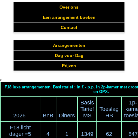
Over ons
Een arrangement boeken
Contact
Arrangementen
Dag voor Dag
Prijzen
>
F18 luxe arrangementen. Basistarief : in € - p.p. in 2p-kamer met groot
en GPX.
Basis
1p-
Tarief
Toeslag
kame
2026
BnB
Diners
MS
HS
toesl
F18 licht
dagen=5
4
1
1349
62
847