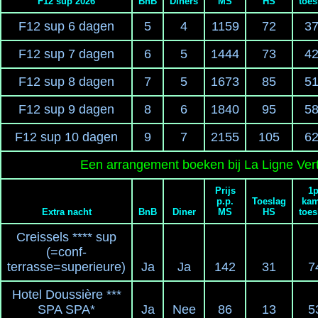
F12 sup 2026
BnB
Diners
MS
HS
toes
F12 sup 6 dagen
5
4
1159
72
3
F12 sup 7 dagen
6
5
1444
73
4
F12 sup 8 dagen
7
5
1673
85
5
F12 sup 9 dagen
8
6
1840
95
5
F12 sup 10 dagen
9
7
2155
105
6
Een arrangement boeken bij La Ligne Ver
Prijs
1p
p.p.
Toeslag
kam
Extra nacht
BnB
Diner
MS
HS
toes
Creissels **** sup
(=conf-
terrasse=superieure)
Ja
Ja
142
31
7
Hotel Doussière ***
SPA SPA*
Ja
Nee
86
13
5