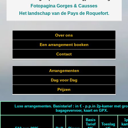
Fotopagina Gorges & Causses
Het landschap van de Pays de Roquefort.
Over ons
Een arrangement boeken
Contact
Arrangementen
Dag voor Dag
Prijzen
Luxe arrangementen. Basistarief : in € - p.p.in 2p-kamer met groo
bagagevervoer, kaart en GPX.
Basis
1p
Tarief
Toeslag
kam