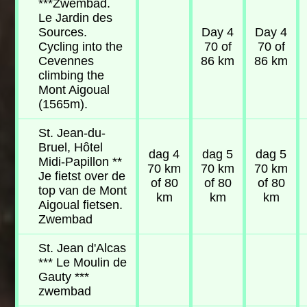
***Zwembad.
Le Jardin des
Sources.
Day 4
Day 4
Cycling into the
70 of
70 of
Cevennes
86 km
86 km
climbing the
Mont Aigoual
(1565m).
St. Jean-du-
Bruel, Hôtel
dag 4
dag 5
dag 5
Midi-Papillon **
70 km
70 km
70 km
Je fietst over de
of 80
of 80
of 80
top van de Mont
km
km
km
Aigoual fietsen.
Zwembad
St. Jean d'Alcas
*** Le Moulin de
Gauty ***
zwembad