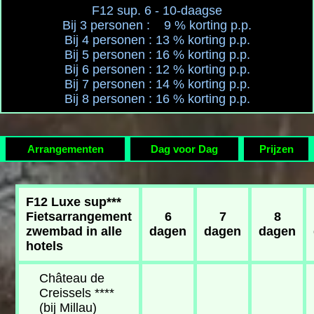
F12 sup. 6 - 10-daagse
Bij 3 personen : 9 % korting p.p.
Bij 4 personen : 13 % korting p.p.
Bij 5 personen : 16 % korting p.p.
Bij 6 personen : 12 % korting p.p.
Bij 7 personen : 14 % korting p.p.
Bij 8 personen : 16 % korting p.p.
Arrangementen
Dag voor Dag
Prijzen
F12 Luxe sup***
Fietsarrangement
6
7
8
zwembad in alle
dagen
dagen
dagen
hotels
Château de
Creissels ****
(bij Millau)