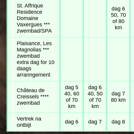
St. Affrique
dag 6
Residence
50, 70
Domaine
of 80
Vaxergues ***
km
zwembad/SPA
Plaisance, Les
Magnolias ***
zwembad
extra dag for 10
daags
arranngement
dag 5
dag 6
Château de
40, 60
40, 50
dag 7
Creissels ****
of 70
of 70
80 km
zwembad
km
km
Vertrek na
dag 6
dag 7
dag 8
ontbijt