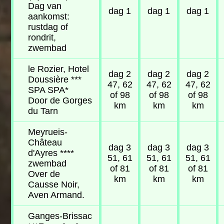
Dag van
dag 1
dag 1
dag 1
aankomst:
rustdag of
rondrit,
zwembad
le Rozier, Hotel
dag 2
dag 2
dag 2
Doussière ***
47, 62
47, 62
47, 62
SPA SPA*
of 98
of 98
of 98
Door de Gorges
km
km
km
du Tarn
Meyrueis-
Château
dag 3
dag 3
dag 3
d'Ayres ****
51, 61
51, 61
51, 61
zwembad
of 81
of 81
of 81
Over de
km
km
km
Causse Noir,
Aven Armand.
Ganges-Brissac