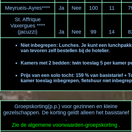
Meyrueis-Ayres****
Ja
Nee
100
11
7
St. Affrique
Vaxergues ****
(jacuzzi)
Ja
Nee
99
14
8
Niet inbegrepen: Lunches. Je kunt een lunchpakk
van tevoren zelf bestellen bij de hotelier.
Kamers met 2 bedden: twin toeslag 5 per kamer pe
Prijs van een solo tocht: 159 % van basistarief + 
kamer toeslag inbegrepen, fietshuur niet inbegrep
Groepskorting(p.p.) voor gezinnen en kleine
gezelschappen. De korting geldt alleen het basistarief
.
Zie de algemene voorwaarden-groepskorting
.